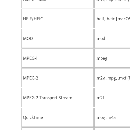
HEIF/HEIC
.heif, .heic [macOS
MOD
.mod
MPEG-1
.mpeg
MPEG-2
.m2v, .mpg, .mxf
MPEG-2 Transport Stream
.m2t
QuickTime
.mov, .m4a