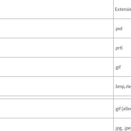
Extensi
.psd
.prtl
.gif
.bmp,.rle
.gif (al
.jpg, .jp