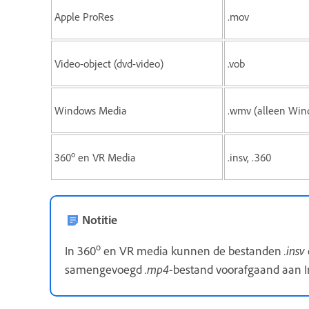
Apple ProRes
.mov
Video-object (dvd-video)
.vob
Windows Media
.wmv (alleen Win
o
360
en VR Media
.insv, .360
Notitie
o
In 360
en VR media kunnen de bestanden
.insv
samengevoegd
.mp4
-bestand voorafgaand aan I