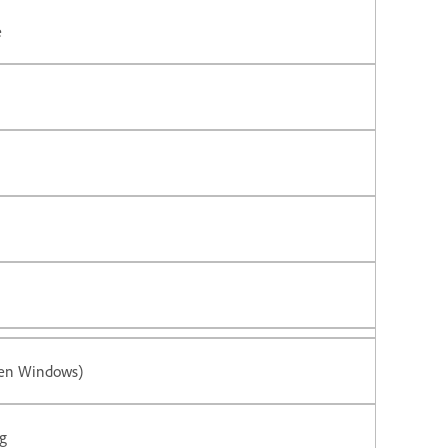
e
leen Windows)
eg