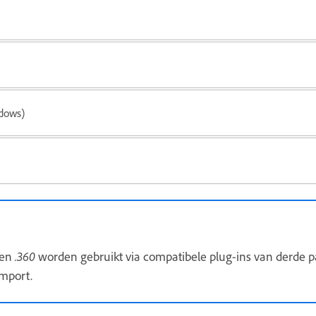
dows)
en
.360
worden gebruikt via compatibele plug-ins van derde par
mport.