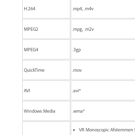
H.264
.mp4, .m4v
MPEG2
.mpg, .m2v
MPEG4
.3gp
QuickTime
.mov
AVI
.avi*
Windows Media
.wma*
VR Monoscopic Afstemmen 