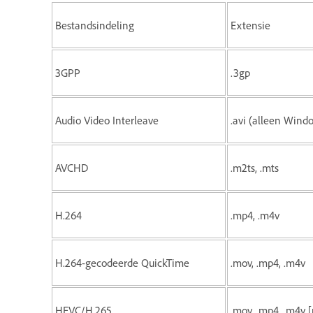
Bestandsindeling
Extensie
3GPP
.3gp
Audio Video Interleave
.avi (alleen Wind
AVCHD
.m2ts, .mts
H.264
.mp4, .m4v
H.264-gecodeerde QuickTime
.mov, .mp4, .m4v
HEVC/H.265
.mov, .mp4, .m4v 