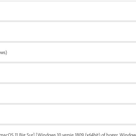
ows)
[macOS 11 Big Sur] [Windows 10 versie 1809 (x64bit) of hoger. Window