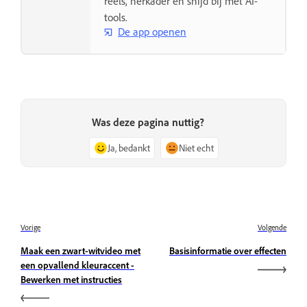
reels, herkader en snijd bij met AI-
tools.
De app openen
Was deze pagina nuttig?
Ja, bedankt
Niet echt
Vorige
Volgende
Maak een zwart-witvideo met
Basisinformatie over effecten
een opvallend kleuraccent -
Bewerken met instructies