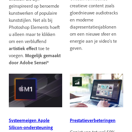
creatieve content zoals
geïnspireerd op beroemde
gloednieuwe audiotracks
kunstwerken of populaire
en moderne
kunststijlen. Net als bij
diapresentatiesjablonen
Photoshop Elements hoeft
om een nieuwe sfeer en
u alleen maar te klikken
energie aan je video's te
om een verbluffend
geven.
artistiek
effect
toe te
voegen.
Mogelijk gemaakt
door Adobe Sensei*
Systeemeigen Apple
Prestatieverbeteringen
Silicon-ondersteuning
Geniet van tot wel 50%