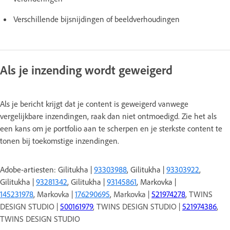
Verschillende bijsnijdingen of beeldverhoudingen
Als je inzending wordt geweigerd
Als je bericht krijgt dat je content is geweigerd vanwege
vergelijkbare inzendingen, raak dan niet ontmoedigd. Zie het als
een kans om je portfolio aan te scherpen en je sterkste content te
tonen bij toekomstige inzendingen.
Adobe-artiesten: Gilitukha |
93303988
, Gilitukha |
93303922
,
Gilitukha |
93281342
, Gilitukha |
93145861
, Markovka |
145231978
,
Markovka |
176290695
, Markovka |
521974278
, TWINS
DESIGN STUDIO |
500161979
, TWINS DESIGN STUDIO |
521974386
,
TWINS DESIGN STUDIO