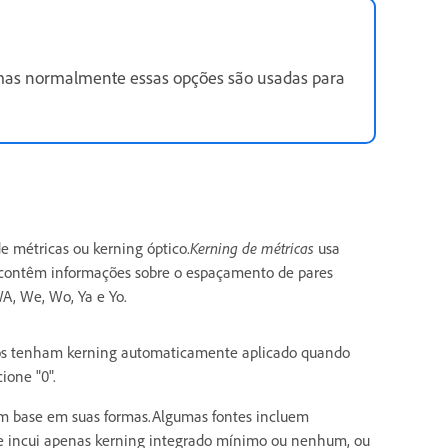
 mas normalmente essas opções são usadas para
 métricas ou kerning óptico.
Kerning de métricas
usa
rn contêm informações sobre o espaçamento de pares
 WA, We, Wo, Ya e Yo.
icos tenham kerning automaticamente aplicado quando
ione "0".
om base em suas formas.Algumas fontes incluem
te incui apenas kerning integrado mínimo ou nenhum, ou