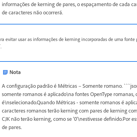
informações de kerning de pares, o espaçamento de cada ca
de caracteres não ocorrerá.
ra evitar usar as informações de kerning incorporadas de uma fonte 
.
Nota
A configuração padrão é Métricas – Somente romano. ```json
somente romanos é aplicado\na fontes OpenType romanas, 
é\nselecionado.Quando Métricas - somente romanos é aplic
caracteres romanos terão kerning com pares de kerning como
CJK não terão kerning, como se '0'\nestivesse definido.Por es
de pares.