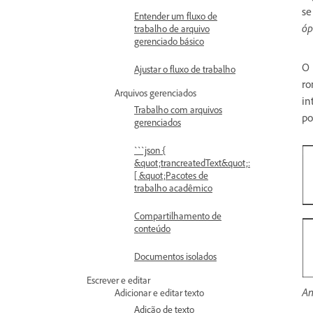
se
Entender um fluxo de
óp
trabalho de arquivo
gerenciado básico
O 
Ajustar o fluxo de trabalho
ro
Arquivos gerenciados
in
Trabalho com arquivos
po
gerenciados
```json {
&quot;trancreatedText&quot;:
[ &quot;Pacotes de
trabalho acadêmico
Compartilhamento de
conteúdo
Documentos isolados
Escrever e editar
An
Adicionar e editar texto
Adição de texto