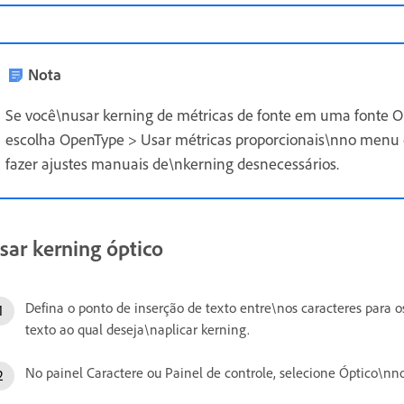
Nota
Se você\nusar kerning de métricas de fonte em uma fonte
escolha OpenType > Usar métricas proporcionais\nno menu do
fazer ajustes manuais de\nkerning desnecessários.
sar kerning óptico
Defina o ponto de inserção de texto entre\nos caracteres para os
texto ao qual deseja\naplicar kerning.
No painel Caractere ou Painel de controle, selecione Óptico\