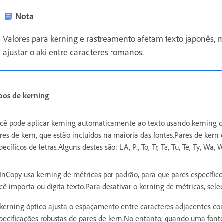
Nota
Valores para kerning e rastreamento afetam texto japonês,
ajustar o aki entre caracteres romanos.
pos de kerning
cê pode aplicar kerning automaticamente ao texto usando kerning de
res de kern, que estão incluídos na maioria das fontes.Pares de ke
pecíficos de letras.Alguns destes são: LA, P., To, Tr, Ta, Tu, Te, Ty, Wa,
InCopy usa kerning de métricas por padrão, para que pares específ
cê importa ou digita texto.Para desativar o kerning de métricas, selec
kerning óptico ajusta o espaçamento entre caracteres adjacentes c
pecificações robustas de pares de kern.No entanto, quando uma fon