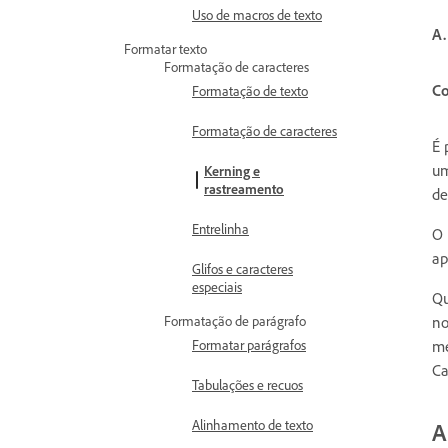
Uso de macros de texto
A.
Formatar texto
Formatação de caracteres
Co
Formatação de texto
Formatação de caracteres
É 
um
Kerning e
rastreamento
de
Entrelinha
O 
ap
Glifos e caracteres
especiais
Qu
no
Formatação de parágrafo
me
Formatar parágrafos
Ca
Tabulações e recuos
Alinhamento de texto
A