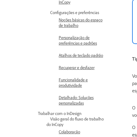
InCopy
Configurações e preferências
Noções básicas do espaço
de trabalho
Personalização de
preferências e padrões
Atalhos de teclado padrão
Ti
Recuperar e desfazer
Vo
Funcionalidade e
pa
produtividade
es
Detalhado: Soluções
personalizadas
O 
Trabalhar com o InDesign
vo
Visão geral do fluxo de trabalho
do InCopy
O 
Colaboração
es