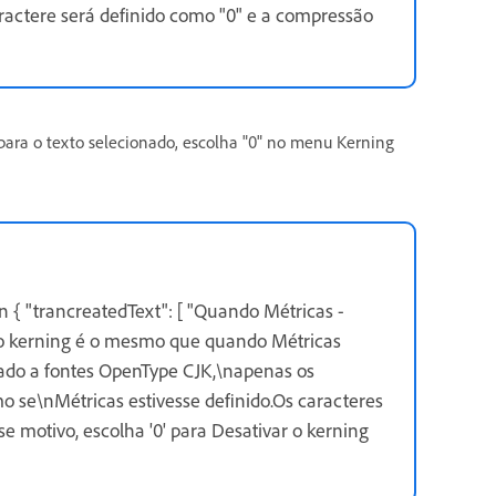
ractere será definido como "0" e a compressão
para o texto selecionado, escolha "0" no menu Kerning
 { "trancreatedText": [ "Quando Métricas -
o kerning é o mesmo que quando Métricas
ado a fontes OpenType CJK,\napenas os
 se\nMétricas estivesse definido.Os caracteres
se motivo, escolha '0' para Desativar o kerning