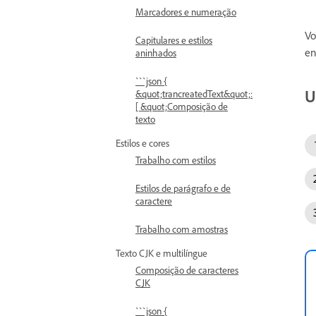
Marcadores e numeração
Vo
Capitulares e estilos
en
aninhados
```json {
U
&quot;trancreatedText&quot;:
[ &quot;Composição de
texto
Estilos e cores
Trabalho com estilos
Estilos de parágrafo e de
caractere
Trabalho com amostras
Texto CJK e multilíngue
Composição de caracteres
CJK
```json {