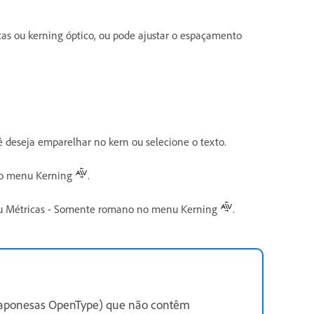
cas ou kerning óptico, ou pode ajustar o espaçamento
ê deseja emparelhar no kern ou selecione o texto.
 no menu Kerning
.
s ou Métricas - Somente romano no menu Kerning
.
s japonesas OpenType) que não contêm