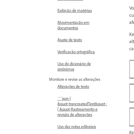
Vo
Exibição de matérias
cu
af
Movimentação em
documentos
Ke
Ajuste de texto
al
ca
Verificação ortográfica
Uso do dicionário de
sinônimos
Monitore e revise as alterações
Alterações de texto
```json {
&quot;trancreatedText&quot;:
[ &quot;Rastreamento e
revisão de alterações
Uso das notas editoriais
Ke