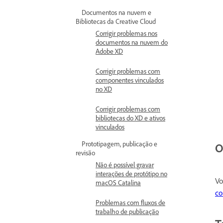
Documentos na nuvem e
Bibliotecas da Creative Cloud
Corrigir problemas nos
documentos na nuvem do
Adobe XD
Corrigir problemas com
componentes vinculados
no XD
Corrigir problemas com
bibliotecas do XD e ativos
vinculados
Prototipagem, publicação e
O
revisão
Não é possível gravar
interações de protótipo no
Vo
macOS Catalina
co
Problemas com fluxos de
trabalho de publicação