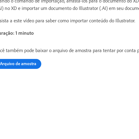
ando o comando de importação, arrastá-los para o documento do XD a
AI) no XD e importar um documento do Illustrator (.AI) em seu docum
sista a este vídeo para saber como importar conteúdo do Illustrator.
ração: 1 minuto
cê também pode baixar o arquivo de amostra para tentar por conta p
Arquivo de amostra