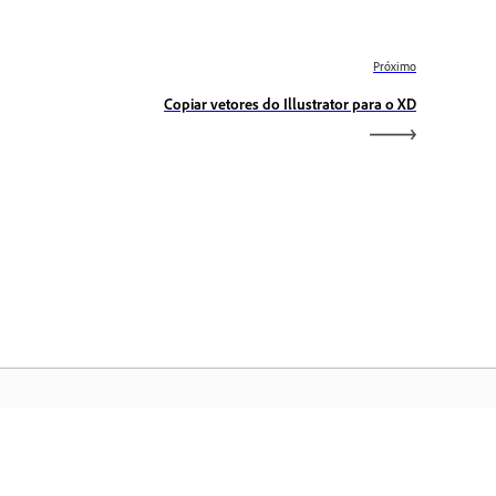
Próximo
Copiar vetores do Illustrator para o XD
gina inicial da Adobe