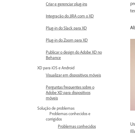
pr
Criar e gerenciar plug-ins
te
Integração do JIRA com o XD
Ab
Plug-in do Slack para XD
Plug-in do Zoom para XD
Publicar o design do Adobe XD no
Behance
XD para iOS e Android
Visualizar em dispositivos móveis
Perguntas frequentes sobre o
Adobe XD para dispositivos
móveis
Solução de problemas
Problemas conhecidos e
corrigidos
Us
Problemas conhecidos
Il