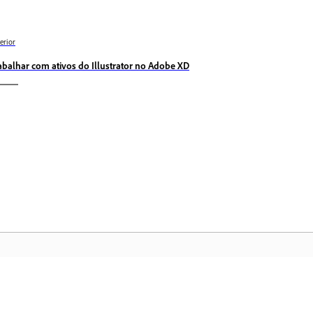
erior
abalhar com ativos do Illustrator no Adobe XD
Comunidade
Pá