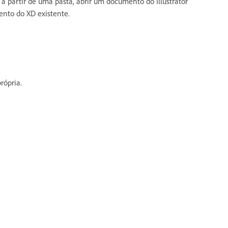
 partir de uma pasta, abrir um documento do Illustrator
ento do XD existente.
rópria.