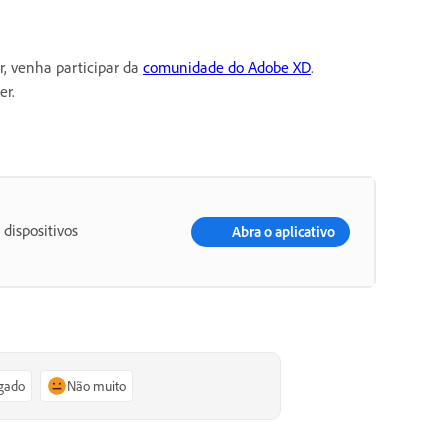
r, venha participar da
comunidade do Adobe XD
.
er.
 dispositivos
Abra o aplicativo
igado
Não muito