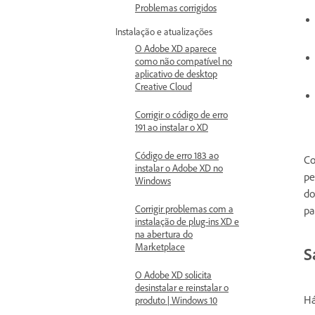
Problemas corrigidos
Instalação e atualizações
O Adobe XD aparece
como não compatível no
aplicativo de desktop
Creative Cloud
Corrigir o código de erro
191 ao instalar o XD
Código de erro 183 ao
Co
instalar o Adobe XD no
pe
Windows
do
Corrigir problemas com a
p
instalação de plug-ins XD e
na abertura do
Marketplace
S
O Adobe XD solicita
desinstalar e reinstalar o
Há
produto | Windows 10