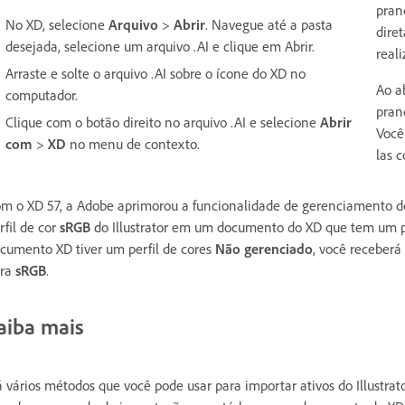
pran
No XD, selecione
Arquivo
>
Abrir
. Navegue até a pasta
dire
desejada, selecione um arquivo .AI e clique em Abrir.
reali
Arraste e solte o arquivo .AI sobre o ícone do XD no
Ao a
computador.
pran
Clique com o botão direito no arquivo .AI e selecione
Abrir
Você
com
>
XD
no menu de contexto.
las 
m o XD 57, a Adobe aprimorou a funcionalidade de gerenciamento de
rfil de cor
sRGB
do Illustrator em um documento do XD que tem um p
cumento XD tiver um perfil de cores
Não gerenciado
, você receberá
ara
sRGB
.
aiba mais
 vários métodos que você pode usar para importar ativos do Illustrator