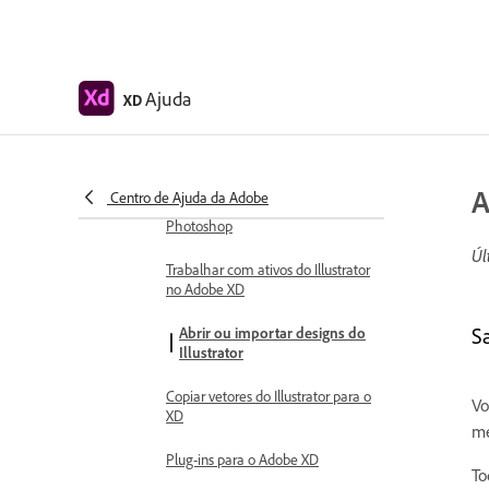
Integrações e plug-ins
Trabalhar com ativos externos
Trabalhar com ativos de design
Ajuda
do Photoshop
XD
Copiar e colar ativos do
Photoshop
A
Centro de Ajuda da Adobe
Importar ou abrir designs do
Photoshop
Úl
Trabalhar com ativos do Illustrator
no Adobe XD
S
Abrir ou importar designs do
Illustrator
Copiar vetores do Illustrator para o
Vo
XD
me
Plug-ins para o Adobe XD
To