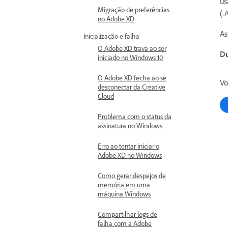
us
Migração de preferências
(.
no Adobe XD
As
Inicialização e falha
O Adobe XD trava ao ser
Du
iniciado no Windows 10
O Adobe XD fecha ao se
Vo
desconectar da Creative
Cloud
Problema com o status da
assinatura no Windows
Erro ao tentar iniciar o
Adobe XD no Windows
Como gerar despejos de
memória em uma
máquina Windows
Compartilhar logs de
falha com a Adobe