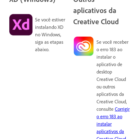
aplicativos da
Se você estiver
Creative Cloud
instalando XD
no Windows,
siga as etapas
Se você receber
abaixo.
o erro 183 ao
instalar o
aplicativo de
desktop
Creative Cloud
ou outros
aplicativos da
Creative Cloud,
consulte
Corrigir
o erro 183 ao
instalar
aplicativos da
Creative Cloud
.