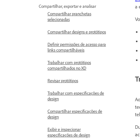
a 
Compartilhar, exportar e analisar
Compartilhar pranchetas
Vo
selecionadas
Compartilhar designs e protótipos
Definir permissões de acesso para
links compartilháveis
Trabalhar com protótipos
compartilhados no XD
T
Revisar protótipos
Trabalhar com especificações de
design
Ao
te
Compartilhar especificações de
te
design
Du
Exibir e inspecionar
ac
especificações de design