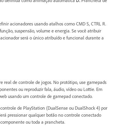
o definida como animação automática
D.
Prancheta de
efinir acionadores usando atalhos como CMD S, CTRL R.
função, suspensão, volume e energia. Se você atribuir
cionador será o único atribuído e funcional durante a
 real de controle de jogos. No protótipo, use gamepads
onentes ou reproduzir fala, áudio, vídeo ou Lottie. Em
r web usando um controle de gamepad conectado.
controle de PlayStation (DualSense ou DualShock 4) por
derá pressionar qualquer botão no controle conectado
e componente ou toda a prancheta.