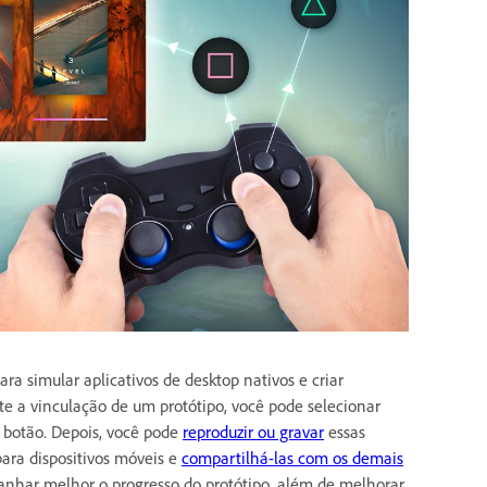
ra simular aplicativos de desktop nativos e criar
te a vinculação de um protótipo, você pode selecionar
u botão. Depois, você pode
reproduzir ou gravar
essas
ara dispositivos móveis e
compartilhá-las com os demais
panhar melhor o progresso do protótipo, além de melhorar