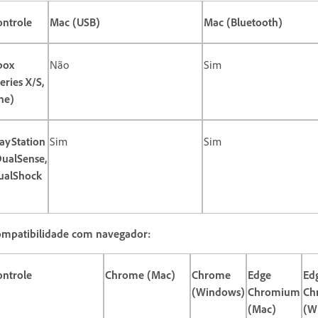
ontrole
Mac (USB)
Mac (Bluetooth)
box
Não
Sim
eries X/S,
ne)
layStation
Sim
Sim
DualSense,
ualShock
)
mpatibilidade com navegador:
ontrole
Chrome (Mac)
Chrome
Edge
Ed
(Windows)
Chromium
Ch
(Mac)
(W