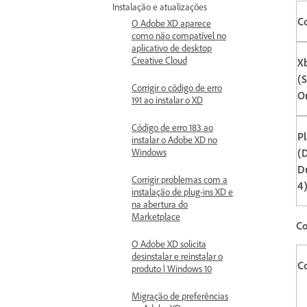
Instalação e atualizações
C
O Adobe XD aparece
como não compatível no
aplicativo de desktop
Creative Cloud
X
(S
Corrigir o código de erro
O
191 ao instalar o XD
Código de erro 183 ao
P
instalar o Adobe XD no
Windows
(
D
Corrigir problemas com a
4
instalação de plug-ins XD e
na abertura do
Marketplace
Co
O Adobe XD solicita
desinstalar e reinstalar o
C
produto | Windows 10
Migração de preferências