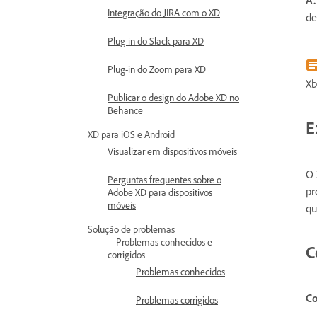
Integração do JIRA com o XD
de
Plug-in do Slack para XD
Plug-in do Zoom para XD
Xb
Publicar o design do Adobe XD no
Behance
E
XD para iOS e Android
Visualizar em dispositivos móveis
O 
Perguntas frequentes sobre o
pr
Adobe XD para dispositivos
móveis
qu
Solução de problemas
Problemas conhecidos e
C
corrigidos
Problemas conhecidos
Co
Problemas corrigidos