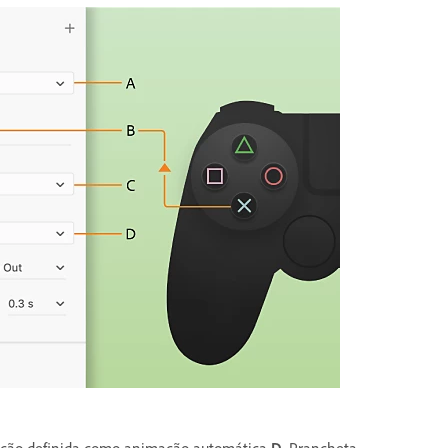
ção definida como animação automática
D.
Prancheta