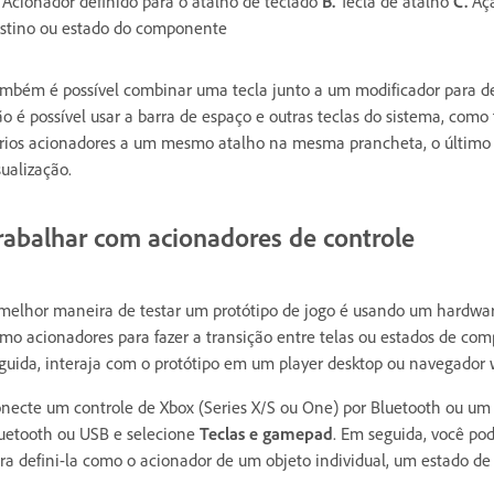
Acionador definido para o atalho de teclado
B.
Tecla de atalho
C.
Açã
stino ou estado do componente
mbém é possível combinar uma tecla junto a um modificador para d
o é possível usar a barra de espaço e outras teclas do sistema, como 
rios acionadores a um mesmo atalho na mesma prancheta, o último a
sualização.
rabalhar com acionadores de controle
melhor maneira de testar um protótipo de jogo é usando um hardware
mo acionadores para fazer a transição entre telas ou estados de comp
guida, interaja com o protótipo em um player desktop ou navegado
necte um controle de Xbox (Series X/S ou One) por Bluetooth ou um 
uetooth ou USB e selecione
Teclas e gamepad
. Em seguida, você po
ra defini-la como o acionador de um objeto individual, um estado d