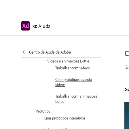
Layout
Redimensionamento
responsivo e restrições
Definir preenchimento
Ajuda
XD
fixo para componentes e
grupos
Criar designs dinâmicos
C
com pilhas
Centro de Ajuda da Adobe
Vídeos e animações Lottie
Úl
Trabalhar com vídeos
Criar protótipos usando
vídeos
S
Trabalhar com animações
Lottie
Protótipo
Criar protótipos interativos