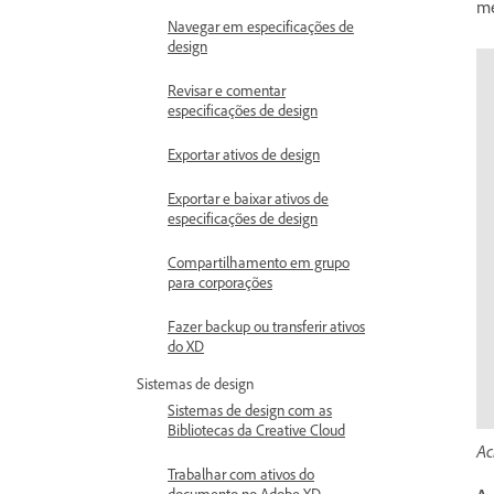
me
Navegar em especificações de
design
Revisar e comentar
especificações de design
Exportar ativos de design
Exportar e baixar ativos de
especificações de design
Compartilhamento em grupo
para corporações
Fazer backup ou transferir ativos
do XD
Sistemas de design
Sistemas de design com as
Bibliotecas da Creative Cloud
Ac
Trabalhar com ativos do
documento no Adobe XD