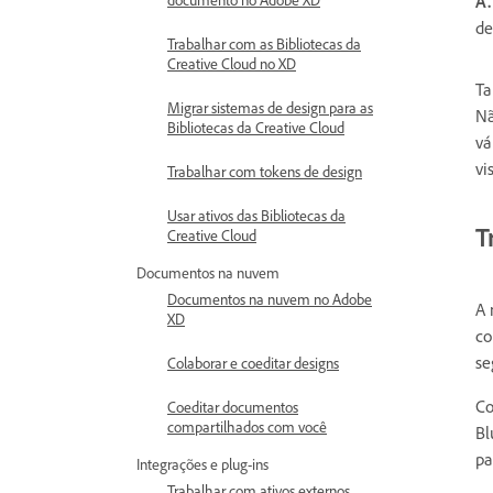
A.
de
Trabalhar com as Bibliotecas da
Creative Cloud no XD
Ta
Migrar sistemas de design para as
Nã
Bibliotecas da Creative Cloud
vá
vi
Trabalhar com tokens de design
Usar ativos das Bibliotecas da
T
Creative Cloud
Documentos na nuvem
Documentos na nuvem no Adobe
A 
XD
co
se
Colaborar e coeditar designs
Co
Coeditar documentos
compartilhados com você
Bl
pa
Integrações e plug-ins
Trabalhar com ativos externos