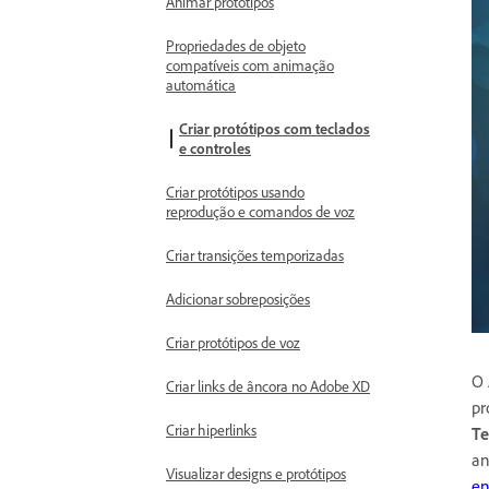
Animar protótipos
Propriedades de objeto
compatíveis com animação
automática
Criar protótipos com teclados
e controles
Criar protótipos usando
reprodução e comandos de voz
Criar transições temporizadas
Adicionar sobreposições
Criar protótipos de voz
O 
Criar links de âncora no Adobe XD
pr
Criar hiperlinks
Te
an
Visualizar designs e protótipos
en