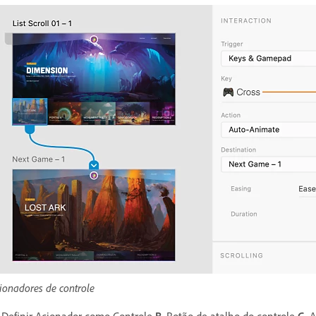
ionadores de controle
Definir Acionador como Controle
B.
Botão de atalho do controle
C.
A