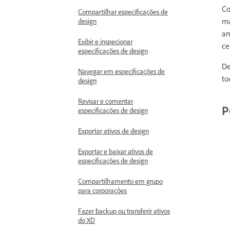
Co
Compartilhar especificações de
ma
design
am
Exibir e inspecionar
ce
especificações de design
De
Navegar em especificações de
to
design
Revisar e comentar
P
especificações de design
Exportar ativos de design
Exportar e baixar ativos de
especificações de design
Compartilhamento em grupo
para corporações
Fazer backup ou transferir ativos
do XD