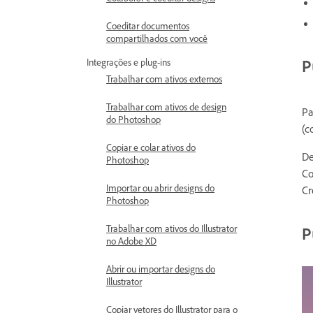
Coeditar documentos
compartilhados com você
P
Integrações e plug-ins
Trabalhar com ativos externos
Trabalhar com ativos de design
Pa
do Photoshop
(c
Copiar e colar ativos do
De
Photoshop
Co
Importar ou abrir designs do
Cr
Photoshop
Trabalhar com ativos do Illustrator
P
no Adobe XD
Abrir ou importar designs do
Illustrator
Copiar vetores do Illustrator para o