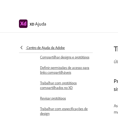
Criar links de âncora no Adobe XD
Criar hiperlinks
Ajuda
XD
Visualizar designs e protótipos
Compartilhar, exportar e analisar
Compartilhar pranchetas
T
selecionadas
Centro de Ajuda da Adobe
Compartilhar designs e protótipos
Úl
Definir permissões de acesso para
links compartilháveis
P
Trabalhar com protótipos
compartilhados no XD
s
Revisar protótipos
As
Trabalhar com especificações de
ma
design