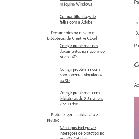
Pa
máquina Windows
Compartilhar logs de
falha com a Adobe
Documentos na nuvem e
Bibliotecas da Creative Cloud
Pa
Corrigir problemas nos
documentos na nuvem do
Adobe XD
C
Corrigir problemas com
componentes vinculados
no XD
Ao
Corrigir problemas com
bibliotecas do XD e ativos
vinculados
Prototipagem, publicação e
revisão
Não é possível gravar
interações de protótipo no
macOS Catalina