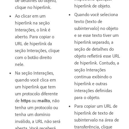
de detalhes do objeto,
hiperlink de objeto.
clique no hiperlink.
Quando você seleciona
Ao clicar em um
texto (texto de
hiperlink na seção
subintervalo) no objeto
Interações, o link é
e se esse texto tiver um
aberto. Para copiar o
hiperlink separado, a
URL de hiperlink da
seção de detalhes do
seção Interações, clique
objeto refletirá esse URL
com o botão direito
de hiperlink. Contudo, a
nele.
seção Interações
Na seção Interações,
continua exibindo o
quando você clica em
hiperlink e outras
um hiperlink que tem
interações definidas
um protocolo diferente
para o objeto.
de
https
ou
mailto
, não
Para copiar um URL de
tenha um protocolo ou
hiperlink de texto de
tenha um domínio
subintervalo na área de
inválido, a URL não será
transferência, clique
aberta. Você receberá