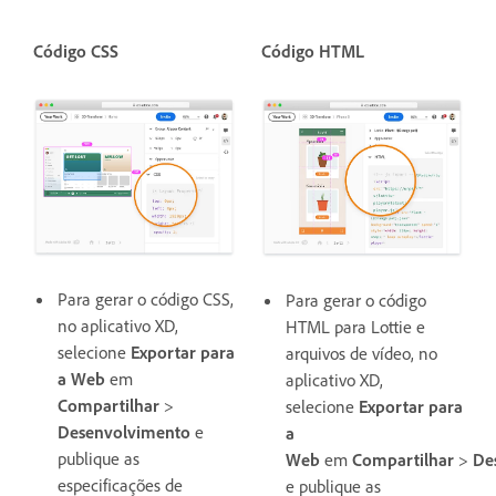
Código CSS
Código HTML
Para gerar o código CSS,
Para gerar o código
no aplicativo XD,
HTML para Lottie e
selecione
Exportar para
arquivos de vídeo, no
a Web
em
aplicativo XD,
Compartilhar
>
selecione
Exportar para
Desenvolvimento
e
a
publique as
Web
em
Compartilhar
>
De
especificações de
e publique as