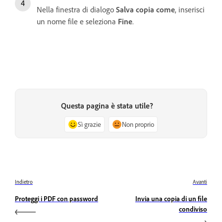
Nella finestra di dialogo
Salva copia come
, inserisci
un nome file e seleziona
Fine
.
Questa pagina è stata utile?
Sì grazie
Non proprio
Indietro
Avanti
Proteggi i PDF con password
Invia una copia di un file
condiviso