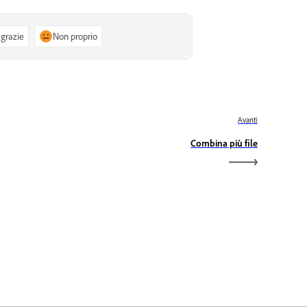
 grazie
Non proprio
Avanti
Combina più file