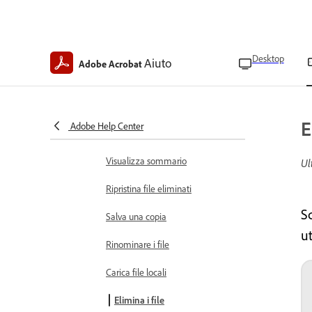
Visualizza e gestisci i file
Scegliere le modalità di
visualizzazione PDF
Desktop
Aiuto
Adobe Acrobat
Trovare testo nei PDF
Contrassegnare pagine con
segnalibro
E
Adobe Help Center
Gestire i segnalibri
Visualizza sommario
Ul
Ripristina file eliminati
Sc
Salva una copia
u
Rinominare i file
Carica file locali
Elimina i file