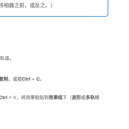
移相器之前，或反之。）
轨道。
复制
，或按
Ctrl
+
C
。
Ctrl
+ V，将效果粘贴到
效果组
下（
波形
或
多轨
模