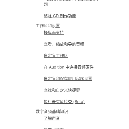
题
移除 CD 制作功能
工作区和设置
操纵面支持
查看、缩放和导航音频
自定义工作区
在 Audition 中连接音频硬件
自定义和保存应用程序设置
查找和自定义快捷键
执行麦克风检查 (Beta)
数字音频基础知识
了解声音