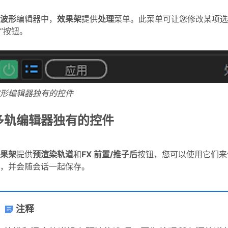
波形
编辑器中，
效果架
提供
处理
菜单。此菜单可让您修改某项选
”按钮。
形编辑器独有的控件
多轨编辑器独有的控件
果架
提供
预渲染轨道
和
FX 前置/推子后
按钮，您可以使用它们来
，并会随会话一起保存。
注释