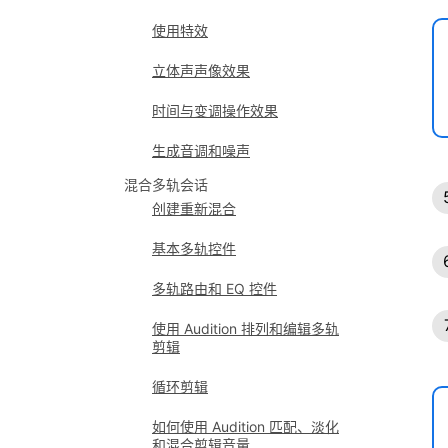
使用特效
立体声声像效果
时间与变调操作效果
生成音调和噪声
混合多轨会话
创建重新混合
基本多轨控件
多轨路由和 EQ 控件
使用 Audition 排列和编辑多轨
剪辑
循环剪辑
如何使用 Audition 匹配、淡化
和混合剪辑音量