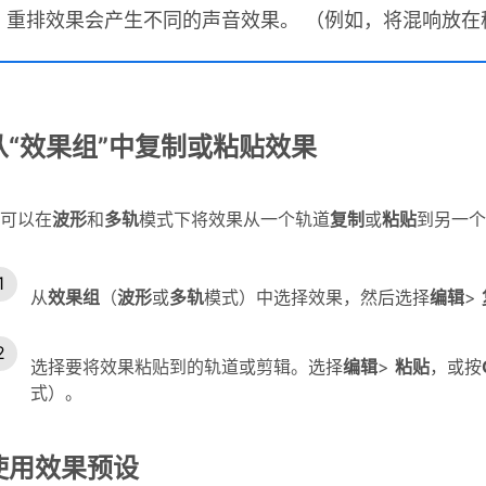
重排效果会产生不同的声音效果。 （例如，将混响放在
从“效果组”中复制或粘贴效果
可以在
波形
和
多轨
模式下将效果从一个轨道
复制
或
粘贴
到另一个
从
效果组
（
波形
或
多轨
模式）中选择效果，然后选择
编辑
>
选择要将效果粘贴到的轨道或剪辑。选择
编辑
>
粘贴
，或按
式）。
使用效果预设