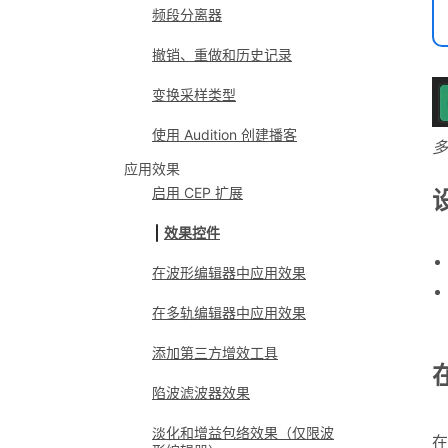
频段分离器
撤销、重做和历史记录
变换采样类型
使用 Audition 创建播客
多
应用效果
启用 CEP 扩展
效果控件
在波形编辑器中应用效果
在多轨编辑器中应用效果
添加第三方增效工具
陷波滤波器效果
淡化和增益包络效果（仅限波
在