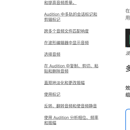
和提高音频质量。
在
Audition 中多轨的会话标记和
用
剪辑标记
跨多个音频文件匹配响度
在波形编辑器中显示音频
波
选择音频
在 Audition 中复制、剪切、粘
贴和删除音频
直观地淡化和更改振幅
效
使用标记
组
反转、翻转音频和使音频静音
使用 Audition 分析相位、频率
和振幅