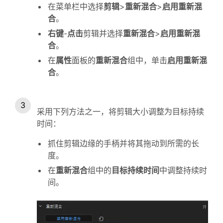
在菜单栏中选择
剪辑
>
重新混合
>
启用重新混
合
。
右键
-
点击
剪辑并选择
重新混合
>
启用重新混
合
。
在
属性
面板的
重新混合
组中，单击
启用重新混
合
。
采用下列方法之一，将剪辑大小调整为目标持续
时间：
抓住剪辑边缘的手柄并将其拖动到所需的长
度。
在
重新混合
组中的
目标持续时间
中调整持续时
间。