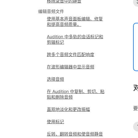
移除录音中的静音
编辑音频文件
使用基本声音面板编辑、修复
和提高音频质量。
Audition 中多轨的会话标记和
剪辑标记
跨多个音频文件匹配响度
在波形编辑器中显示音频
选择音频
在 Audition 中复制、剪切、粘
贴和删除音频
要
直观地淡化和更改振幅
使用标记
反转、翻转音频和使音频静音