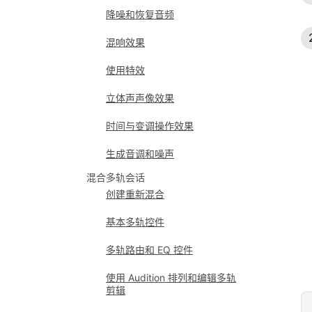
降噪和恢复音频
混响效果
使用特效
立体声声像效果
时间与变调操作效果
生成音调和噪声
混合多轨会话
创建重新混合
基本多轨控件
多轨路由和 EQ 控件
使用 Audition 排列和编辑多轨
剪辑