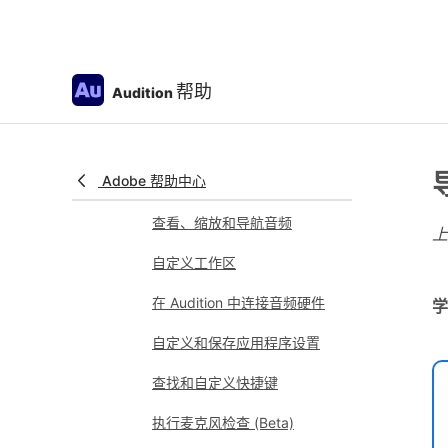
已知问题
Adobe Audition 中已修正的问
题
帮助
Audition
移除 CD 制作功能
工作区和设置
Adobe 帮助中心
操纵面支持
查看、缩放和导航音频
自定义工作区
在 Audition 中连接音频硬件
学
自定义和保存应用程序设置
查找和自定义快捷键
执行麦克风检查 (Beta)