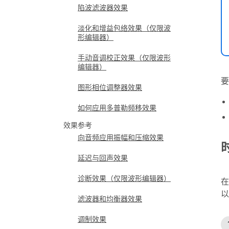
陷波滤波器效果
淡化和增益包络效果（仅限波
形编辑器）
手动音调校正效果（仅限波形
编辑器）
要
图形相位调整器效果
如何应用多普勒频移效果
效果参考
向音频应用振幅和压缩效果
延迟与回声效果
诊断效果（仅限波形编辑器）
在
以
滤波器和均衡器效果
调制效果