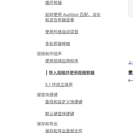
循环剪辑
如何使用 Audition 匹配、淡化
和混合剪辑音量
使用包络自动混音
多轨剪辑伸缩
视频和环绕声
使用视频应用程序
上
使
导入视频并使用视频剪辑
5.1 环绕立体声
键盘快捷键
查找和自定义快捷键
默认键盘快捷键
保存和导出
保存和导出音频文件