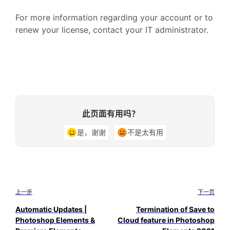
For more information regarding your account or to
renew your license, contact your IT administrator.
此页面有用吗？
是，谢谢
不是太有用
上一步
下一页
Automatic Updates |
Termination of Save to
Photoshop Elements &
Cloud feature in Photoshop