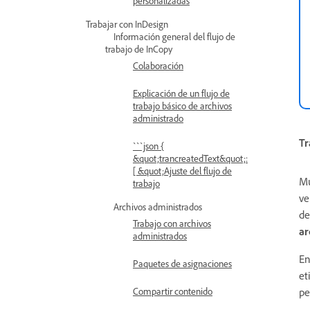
personalizadas
Trabajar con InDesign
Información general del flujo de
trabajo de InCopy
Colaboración
Explicación de un flujo de
trabajo básico de archivos
administrado
Tr
```json {
&quot;trancreatedText&quot;:
[ &quot;Ajuste del flujo de
Mu
trabajo
ve
Archivos administrados
de
Trabajo con archivos
ar
administrados
En
Paquetes de asignaciones
et
pe
Compartir contenido