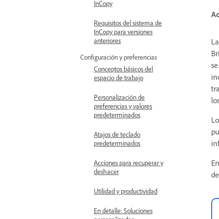
InCopy
Ac
Requisitos del sistema de
InCopy para versiones
anteriores
La
Br
Configuración y preferencias
se
Conceptos básicos del
in
espacio de trabajo
tr
Personalización de
lo
preferencias y valores
predeterminados
Lo
pu
Atajos de teclado
in
predeterminados
En
Acciones para recuperar y
deshacer
de
Utilidad y productividad
En detalle: Soluciones