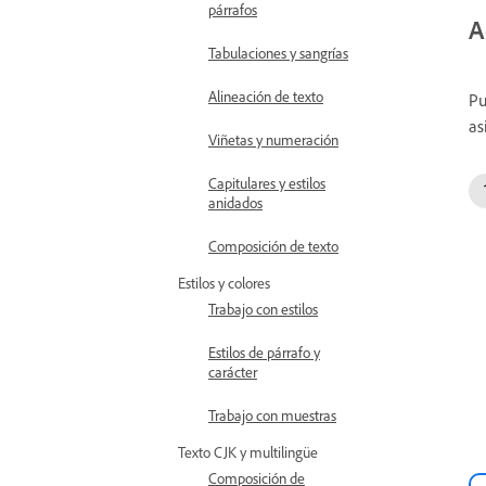
párrafos
A
Tabulaciones y sangrías
Alineación de texto
Pu
as
Viñetas y numeración
Capitulares y estilos
anidados
Composición de texto
Estilos y colores
Trabajo con estilos
Estilos de párrafo y
carácter
Trabajo con muestras
Texto CJK y multilingüe
Composición de