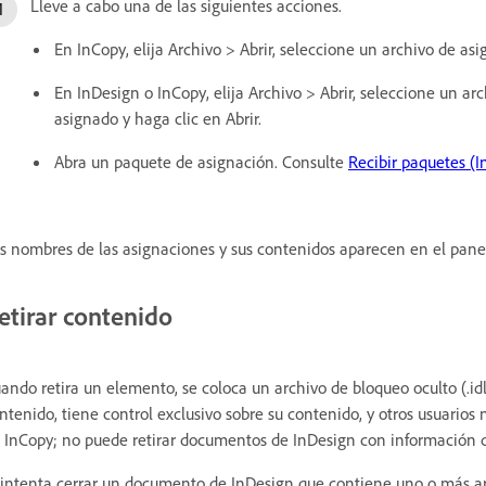
Lleve a cabo una de las siguientes acciones.
En InCopy, elija Archivo > Abrir, seleccione un archivo de asig
En InDesign o InCopy, elija Archivo > Abrir, seleccione un a
asignado y haga clic en Abrir.
Abra un paquete de asignación. Consulte
Recibir paquetes (I
s nombres de las asignaciones y sus contenidos aparecen en el pane
etirar contenido
ando retira un elemento, se coloca un archivo de bloqueo oculto (.idl
ntenido, tiene control exclusivo sobre su contenido, y otros usuarios
 InCopy; no puede retirar documentos de InDesign con información d
 intenta cerrar un documento de InDesign que contiene uno o más ar