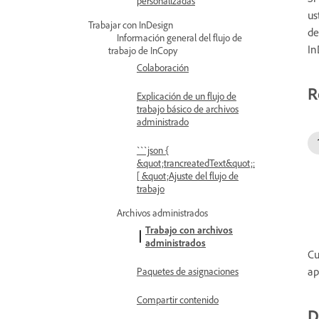
personalizadas
us
Trabajar con InDesign
de
Información general del flujo de
In
trabajo de InCopy
Colaboración
R
Explicación de un flujo de
trabajo básico de archivos
administrado
```json {
&quot;trancreatedText&quot;:
[ &quot;Ajuste del flujo de
trabajo
Archivos administrados
Trabajo con archivos
administrados
Cu
ap
Paquetes de asignaciones
Compartir contenido
D