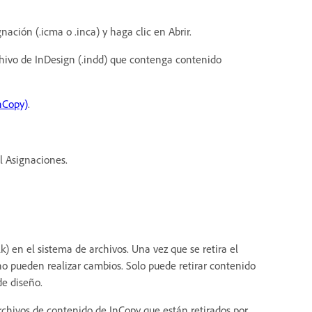
nación (.icma o .inca) y haga clic en Abrir.
rchivo de InDesign (.indd) que contenga contenido
nCopy)
.
l Asignaciones.
k) en el sistema de archivos. Una vez que se retira el
 no pueden realizar cambios. Solo puede retirar contenido
e diseño.
chivos de contenido de InCopy que están retirados por