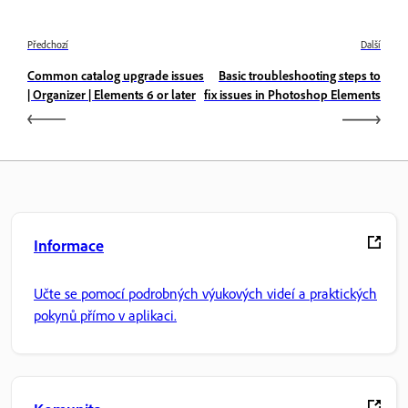
Předchozí
Další
Common catalog upgrade issues
Basic troubleshooting steps to
| Organizer | Elements 6 or later
fix issues in Photoshop Elements
Informace
Učte se pomocí podrobných výukových videí a praktických
pokynů přímo v aplikaci.