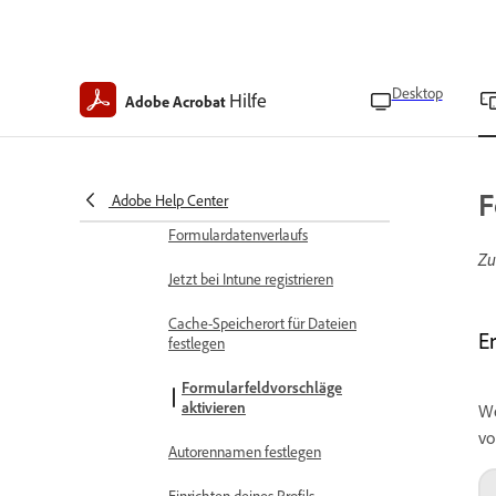
PDF-Datei
Seiten in PDF-Dateien drehen
Desktop
Hilfe
Anwendungseinstellungen
Adobe Acrobat
Appversion finden
Löschen von App-Daten
F
Adobe Help Center
Löschen des
Formulardatenverlaufs
Zu
Jetzt bei Intune registrieren
Cache-Speicherort für Dateien
E
festlegen
Formularfeldvorschläge
aktivieren
We
vo
Autorennamen festlegen
Einrichten deines Profils