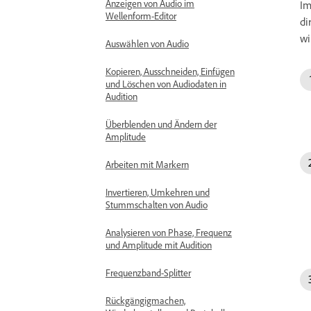
Anzeigen von Audio im
I
Wellenform-Editor
di
wi
Auswählen von Audio
Kopieren, Ausschneiden, Einfügen
und Löschen von Audiodaten in
Audition
Überblenden und Ändern der
Amplitude
Arbeiten mit Markern
Invertieren, Umkehren und
Stummschalten von Audio
Analysieren von Phase, Frequenz
und Amplitude mit Audition
Frequenzband-Splitter
Rückgängigmachen,