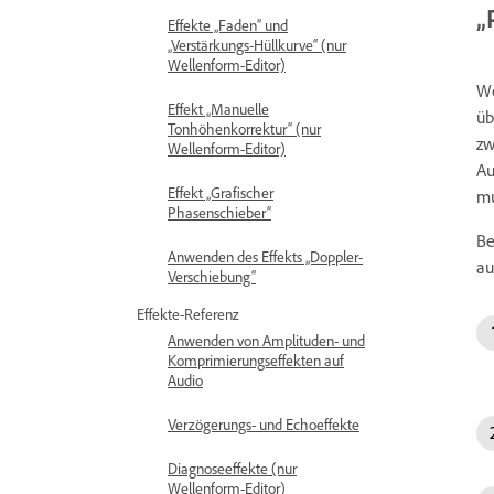
„
Effekte „Faden“ und
„Verstärkungs-Hüllkurve“ (nur
Wellenform-Editor)
We
Effekt „Manuelle
üb
Tonhöhenkorrektur“ (nur
zw
Wellenform-Editor)
Au
Effekt „Grafischer
mu
Phasenschieber“
Be
Anwenden des Effekts „Doppler-
au
Verschiebung“
Effekte-Referenz
Anwenden von Amplituden- und
Komprimierungseffekten auf
Audio
Verzögerungs- und Echoeffekte
Diagnoseeffekte (nur
Wellenform-Editor)