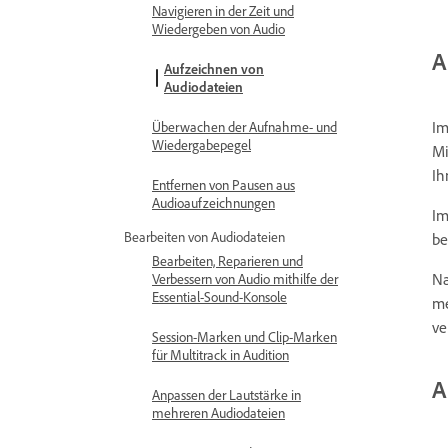
Navigieren in der Zeit und
Wiedergeben von Audio
A
Aufzeichnen von
Audiodateien
I
Überwachen der Aufnahme- und
Wiedergabepegel
Mi
Ih
Entfernen von Pausen aus
Audioaufzeichnungen
Im
Bearbeiten von Audiodateien
be
Bearbeiten, Reparieren und
Na
Verbessern von Audio mithilfe der
Essential-Sound-Konsole
me
ve
Session-Marken und Clip-Marken
für Multitrack in Audition
A
Anpassen der Lautstärke in
mehreren Audiodateien