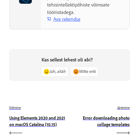
tehisintellektipõhiste võimsate
tööriistadega.
Ava rakendus
Kas sellest lehest oli abi?
Jah, aitäh
Mitte eriti
Eelmine
Järgmine
Using Elements 2020 and 2021
Error downloading photo
on macOS Catalina (10.15)
collage templates