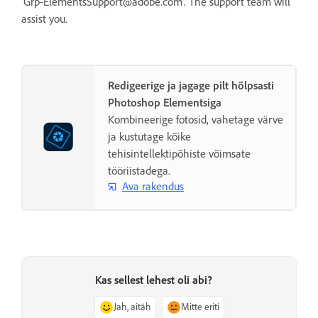
‘Grp-ElementsSupport@adobe.com’. The support team will
assist you.
Redigeerige ja jagage pilt hõlpsasti
Photoshop Elementsiga
Kombineerige fotosid, vahetage värve
ja kustutage kõike
tehisintellektipõhiste võimsate
tööriistadega.
Ava rakendus
Kas sellest lehest oli abi?
Jah, aitäh
Mitte eriti