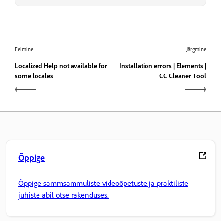
Eelmine
Järgmine
Localized Help not available for
Installation errors | Elements |
some locales
CC Cleaner Tool
Õppige
Õppige sammsammuliste videoõpetuste ja praktiliste
juhiste abil otse rakenduses.