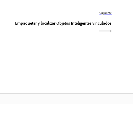
Siguiente
Empaquetar y localizar Objetos Inteligentes vinculados
icio de Adobe