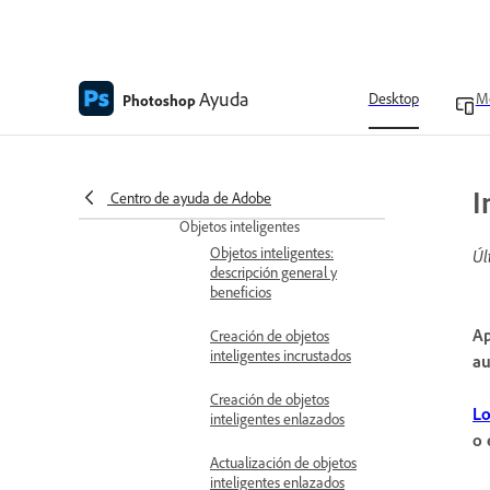
Definición de un ángulo de
iluminación global para
todas las capas
Ayuda
Desktop
Mo
Photoshop
Trabajar con estilos de
capa
Convertir estilos de capa a
capas de imagen
I
Centro de ayuda de Adobe
Objetos inteligentes
Objetos inteligentes:
Úl
descripción general y
beneficios
Ap
Creación de objetos
inteligentes incrustados
au
Creación de objetos
Lo
inteligentes enlazados
o 
Actualización de objetos
inteligentes enlazados