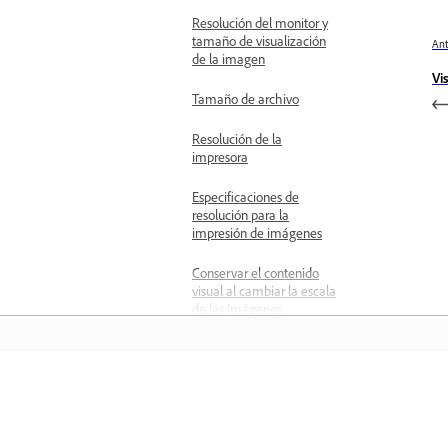
Resolución del monitor y
tamaño de visualización
Ant
de la imagen
Vi
Tamaño de archivo
Resolución de la
impresora
Especificaciones de
resolución para la
impresión de imágenes
Conservar el contenido
visual al cambiar la escala
de las imágenes
Especificar contenido que
se va a proteger durante el
cambio de escala
Aprender
Redimensionar imágenes