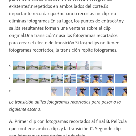
existentes\nrepetidos en ambos lados del corte.Es
importante recordar que\ncuando recortas un clip, no
eliminas fotogramas.En su lugar, los puntos de entrada\ny
salida resultantes forman una ventana sobre el clip
original.Una transición\nusa los fotogramas recortados
para crear el efecto de transición.Si los\nclips no tienen
fotogramas recortados, la transición repite fotogramas.
La transición utiliza fotogramas recortados para pasar a la
siguiente escena.
A.
Primer clip con fotogramas recortados al final
B.
Película
que contiene ambos clips y la transición
C.
Segundo clip
con fotogramas recortados al principio