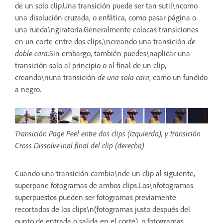
de un solo clip.Una transición puede ser tan sutil\ncomo
una disolución cruzada, o enfática, como pasar página o
una rueda\ngiratoria.Generalmente colocas transiciones
en un corte entre dos clips,\ncreando una transición
de
doble cara
.Sin embargo, también puedes\naplicar una
transición solo al principio o al final de un clip,
creando\nuna transición
de una sola cara
, como un fundido
a negro.
Transición Page Peel entre dos clips (izquierda), y transición
Cross Dissolve\nal final del clip (derecha)
Cuando una transición cambia\nde un clip al siguiente,
superpone fotogramas de ambos clips.Los\nfotogramas
superpuestos pueden ser fotogramas previamente
recortados de los clips\n(fotogramas justo después del
punto de entrada o salida en el corte), o fotogramas