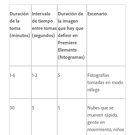
Duración
Intervalo
Duración de
Escenario
de la
de tiempo
la imagen
toma
entre tomas
que hay que
(minutos)
(segundos)
definir en
Premiere
Elements
(fotogramas)
1-6
1-2
5
Fotografías
tomadas en modo
ráfaga
30
5
5
Nubes que se
mueven rápido,
gente en
movimiento, niños