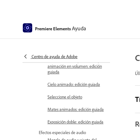
Creación de un efecto de viñetas
Adición de un efecto Dividir tono
Ayuda
Premiere Elements
Adición de un efecto Sintonizador
de HSL
Rellenar marco: edición guiada
C
Centro de ayuda de Adobe
Creación de un lapso de tiempo o
animación en volumen: edición
guiada
Úl
Cielo animado: edición guiada
Seleccione el objeto
T
Mates animados: edición guiada
Exposición doble: edición guiada
R
Efectos especiales de audio
Mezcla de audio y ajuste del