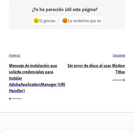
¿Te ha parecido útil esta página?
Sí, gracias
La verdad es que no
Anterior
Siguiente
Mensaje de instalación que
Sin error de disco al usar Motion
solicita credenciales para
Titles
instalar
AdobeApplicationManager (URI
Handler)