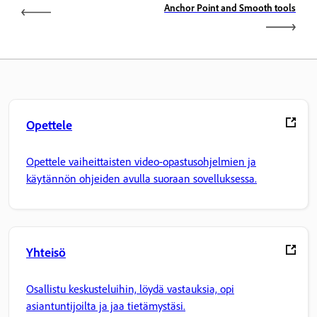
Anchor Point and Smooth tools
Opettele
Opettele vaiheittaisten video-opastusohjelmien ja
käytännön ohjeiden avulla suoraan sovelluksessa.
Yhteisö
Osallistu keskusteluihin, löydä vastauksia, opi
asiantuntijoilta ja jaa tietämystäsi.