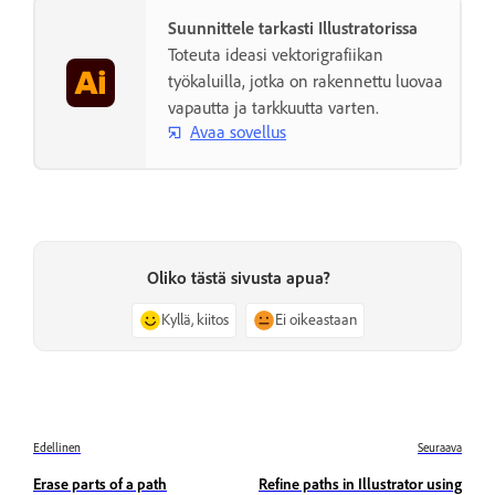
Suunnittele tarkasti Illustratorissa
Toteuta ideasi vektorigrafiikan
työkaluilla, jotka on rakennettu luovaa
vapautta ja tarkkuutta varten.
Avaa sovellus
Oliko tästä sivusta apua?
Kyllä, kiitos
Ei oikeastaan
Edellinen
Seuraava
Erase parts of a path
Refine paths in Illustrator using