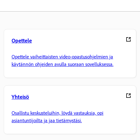
Opettele
Opettele vaiheittaisten video-opastusohjelmien ja
käytännön ohjeiden avulla suoraan sovelluksessa.
Yhteisö
Osallistu keskusteluihin, löydä vastauksia, opi
asiantuntijoilta ja jaa tietämystäsi.