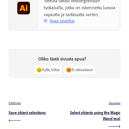
Toteuta ideasi vektorigrafiikan
työkaluilla, jotka on rakennettu luovaa
vapautta ja tarkkuutta varten.
Avaa sovellus
Oliko tästä sivusta apua?
Kyllä, kiitos
Ei oikeastaan
Edellinen
Seuraava
Save object selections
Select objects using the Magic
Wand tool