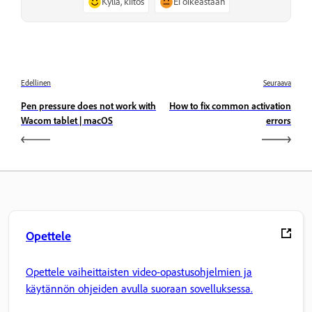
Kyllä, kiitos
Ei oikeastaan
Edellinen
Seuraava
Pen pressure does not work with
How to fix common activation
Wacom tablet | macOS
errors
Opettele
Opettele vaiheittaisten video-opastusohjelmien ja
käytännön ohjeiden avulla suoraan sovelluksessa.