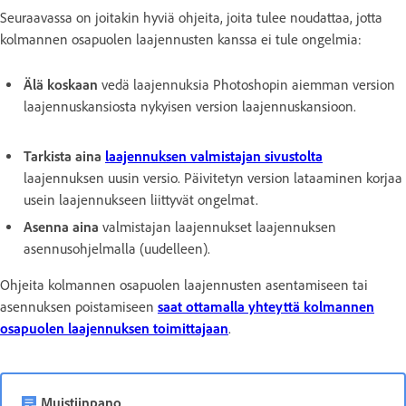
Seuraavassa on joitakin hyviä ohjeita, joita tulee noudattaa, jotta
kolmannen osapuolen laajennusten kanssa ei tule ongelmia:
Älä koskaan
vedä laajennuksia Photoshopin aiemman version
laajennuskansiosta nykyisen version laajennuskansioon.
Tarkista aina
laajennuksen valmistajan sivustolta
laajennuksen uusin versio. Päivitetyn version lataaminen korjaa
usein laajennukseen liittyvät ongelmat.
Asenna aina
valmistajan laajennukset laajennuksen
asennusohjelmalla (uudelleen).
Ohjeita kolmannen osapuolen laajennusten asentamiseen tai
asennuksen poistamiseen
saat ottamalla yhteyttä kolmannen
osapuolen laajennuksen toimittajaan
.
Muistiinpano