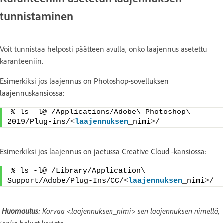
tunnistaminen
Voit tunnistaa helposti päätteen avulla, onko laajennus asetettu
karanteeniin.
Esimerkiksi jos laajennus on Photoshop-sovelluksen
laajennuskansiossa:
% ls -l@ /Applications/Adobe\ Photoshop\ 
2019/Plug-ins/
<
laajennuksen
_nimi
>
/
Esimerkiksi jos laajennus on jaetussa Creative Cloud -kansiossa:
% ls -l@ /Library/Application\ 
Support/Adobe/Plug-Ins/CC/
<
laajennuksen
_nimi
>
/
Huomautus:
Korvaa <laajennuksen_nimi> sen laajennuksen nimellä,
jonka haluat korjata.