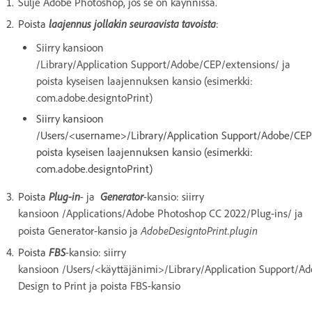
Sulje Adobe Photoshop, jos se on käynnissä.
laajennus jollakin seuraavista tavoista
Poista
:
Siirry kansioon
/Library/Application Support/Adobe/CEP/extensions/ ja
poista kyseisen laajennuksen kansio (esimerkki:
com.adobe.designtoPrint)
Siirry kansioon
/Users/<username>/Library/Application Support/Adobe/CEP/
poista kyseisen laajennuksen kansio (esimerkki:
com.adobe.designtoPrint)
Plug-in
Generator
Poista
- ja
-kansio: siirry
kansioon /Applications/Adobe Photoshop CC 2022/Plug-ins/ ja
AdobeDesigntoPrint.plugin
poista Generator-kansio ja
FBS
Poista
-kansio: siirry
kansioon /Users/<käyttäjänimi>/Library/Application Support/A
Design to Print ja poista FBS-kansio