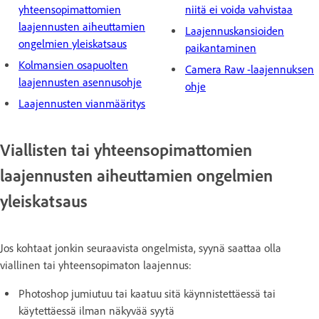
yhteensopimattomien
niitä ei voida vahvistaa
laajennusten aiheuttamien
Laajennuskansioiden
ongelmien yleiskatsaus
paikantaminen
Kolmansien osapuolten
Camera Raw -laajennuksen
laajennusten asennusohje
ohje
Laajennusten vianmääritys
Viallisten tai yhteensopimattomien
laajennusten aiheuttamien ongelmien
yleiskatsaus
Jos kohtaat jonkin seuraavista ongelmista, syynä saattaa olla
viallinen tai yhteensopimaton laajennus:
Photoshop jumiutuu tai kaatuu sitä käynnistettäessä tai
käytettäessä ilman näkyvää syytä