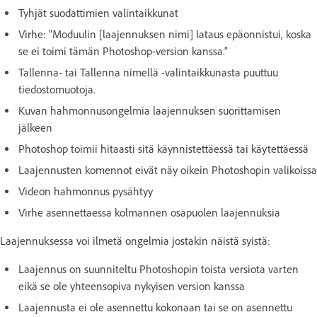
Tyhjät suodattimien valintaikkunat
Virhe: ”Moduulin [laajennuksen nimi] lataus epäonnistui, koska
se ei toimi tämän Photoshop-version kanssa.”
Tallenna- tai Tallenna nimellä -valintaikkunasta puuttuu
tiedostomuotoja.
Kuvan hahmonnusongelmia laajennuksen suorittamisen
jälkeen
Photoshop toimii hitaasti sitä käynnistettäessä tai käytettäessä
Laajennusten komennot eivät näy oikein Photoshopin valikoissa
Videon hahmonnus pysähtyy
Virhe asennettaessa kolmannen osapuolen laajennuksia
Laajennuksessa voi ilmetä ongelmia jostakin näistä syistä:
Laajennus on suunniteltu Photoshopin toista versiota varten
eikä se ole yhteensopiva nykyisen version kanssa
Laajennusta ei ole asennettu kokonaan tai se on asennettu