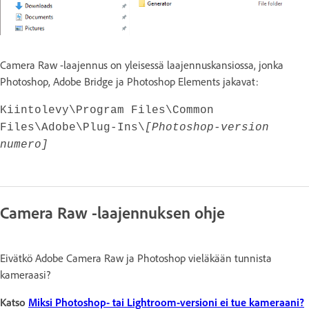
Camera Raw -laajennus on yleisessä laajennuskansiossa, jonka
Photoshop, Adobe Bridge ja Photoshop Elements jakavat:
Kiintolevy\Program Files\Common
Files\Adobe\Plug-Ins\
[Photoshop-version
numero]
Camera Raw -laajennuksen ohje
Eivätkö Adobe Camera Raw ja Photoshop vieläkään tunnista
kameraasi?
Katso
Miksi Photoshop- tai Lightroom-versioni ei tue kameraani?