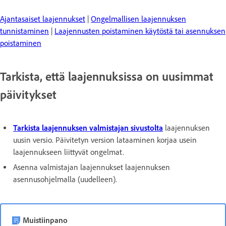
Ajantasaiset laajennukset
|
Ongelmallisen laajennuksen
tunnistaminen
|
Laajennusten poistaminen käytöstä tai asennuksen
poistaminen
Tarkista, että laajennuksissa on uusimmat
päivitykset
Tarkista laajennuksen valmistajan sivustolta
laajennuksen
uusin versio. Päivitetyn version lataaminen korjaa usein
laajennukseen liittyvät ongelmat.
Asenna valmistajan laajennukset laajennuksen
asennusohjelmalla (uudelleen).
Muistiinpano