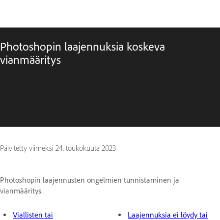
Photoshopin laajennuksia koskeva
vianmääritys
Päivitetty viimeksi
24. toukokuuta 2023
Photoshopin laajennusten ongelmien tunnistaminen ja
vianmääritys.
Viallisten tai
Laajennuksia ei löydy tai