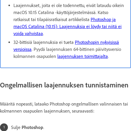
Laajennukset, joita ei ole todennettu, eivät lataudu oikein
macOS 10.15 Catalina -käyttöjärjestelmässä. Katso
ratkaisut tai tilapäisratkaisut artikkelista
Photoshop ja
macOS Catalina (10.15): Laajennuksia ei löydy tai niitä ei
voida vahvistaa
.
32-bittisiä laajennuksia ei tueta
Photoshopin nykyisissä
versioissa
.
Pyydä laajennuksen 64-bittinen päivitysversio
kolmannen osapuolen
laajennuksen toimittajalta
.
Ongelmallisen laajennuksen tunnistaminen
Määritä nopeasti, lataako Photoshop ongelmallisen valinnaisen tai
kolmannen osapuolen laajennuksen, seuraavasti:
Sulje
Photoshop
.