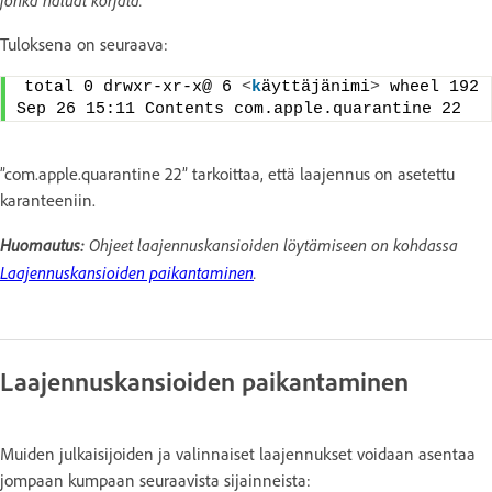
Tuloksena on seuraava:
total 0 drwxr-xr-x@ 6 
<
k
äyttäjänimi
>
 wheel 192 
Sep 26 15:11 Contents com.apple.quarantine 22 
”com.apple.quarantine 22” tarkoittaa, että laajennus on asetettu
karanteeniin.
Huomautus:
Ohjeet laajennuskansioiden löytämiseen on kohdassa
Laajennuskansioiden paikantaminen
.
Laajennuskansioiden paikantaminen
Muiden julkaisijoiden ja valinnaiset laajennukset voidaan asentaa
jompaan kumpaan seuraavista sijainneista: