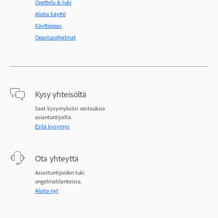
Opettelu & tuki
Aloita käyttö
Käyttöopas
Opastusohjelmat
Kysy yhteisöltä
Saat kysymyksiisi vastauksia
asiantuntijoilta.
Esitä kysymys
Ota yhteyttä
Asiantuntijoiden tuki
ongelmatilanteissa.
Aloita nyt