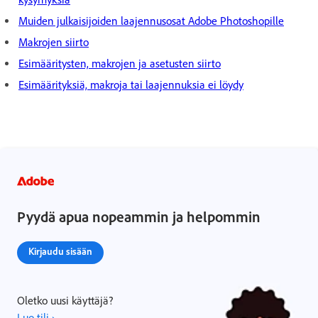
Muiden julkaisijoiden laajennusosat Adobe Photoshopille
Makrojen siirto
Esimääritysten, makrojen ja asetusten siirto
Esimäärityksiä, makroja tai laajennuksia ei löydy
Pyydä apua nopeammin ja helpommin
Kirjaudu sisään
Oletko uusi käyttäjä?
Luo tili ›