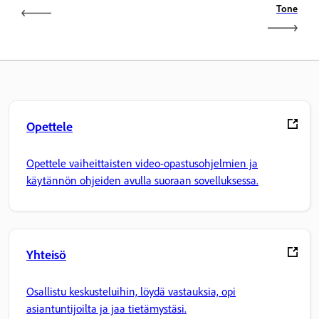
Tone
Opettele
Opettele vaiheittaisten video-opastusohjelmien ja
käytännön ohjeiden avulla suoraan sovelluksessa.
Yhteisö
Osallistu keskusteluihin, löydä vastauksia, opi
asiantuntijoilta ja jaa tietämystäsi.