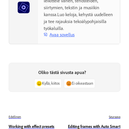
leikittele värien, tehosteiden,
siirtymien, tekstin ja musiikin
kanssa.Luo keloja, kehystä uudelleen
ja tee rajauksia tekoälypohjaisilla
työkaluilla.
Avaa sovellus
Oliko tästä sivusta apua?
Kyllä, kiitos
Ei oikeastaan
Edellinen
Seuraava
Working with effect presets
Editing frames with Auto Smart