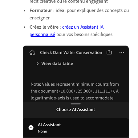
récit créative ou le contenu engageant
Formateur
: idéal pour expliquer des concepts ou
enseigner
Créez le vôtre
:
créez un Assistant IA
personnalisé
pour vos besoins spécifiques