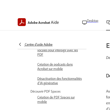
Obtenir des résumés générés par
l’IA
Desktop
Aide
Exploration des PDF avec
Adobe Acrobat
l’Assistant IA
Gérer l’historique de chat
E
Centre d’aide Adobe
Utilisation de commandes
vocales pour interagir avec les
PDF
De
Création de podcasts dans
Acrobat sur mobile
D
Désactivation des fonctionnalités
d’IA générative
Av
Découvrir PDF Spaces
fo
Création de PDF Spaces sur
mobile
en
d’