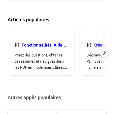
Articles populaires
Fonctionnalités IA dans
Création 
Acrobat sur mobile
sur mobile
Posez des questions, obtenez
Découvrez comm
des résumés et naviguez dans
PDF Spaces pour 
les PDF en mode mains libres à
fichiers et obten
l’aide de commandes vocales
informations opt
avec l’assistant IA dans Acrobat
dans Acrobat sur
sur mobile.
Autres applis populaires