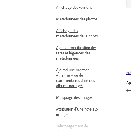
Affichage des versions
Métadonnées des photos
Affichage des
métadonnées de la photo
Ajout et modification des
titres et légendes des
métadonnées
Ajout d’une mention
Pré
« J’aime » ou de
commentaires dans des
Ap
albums partagés
Marquage des images
Attribution d’une note aux
images
Téléchargement de