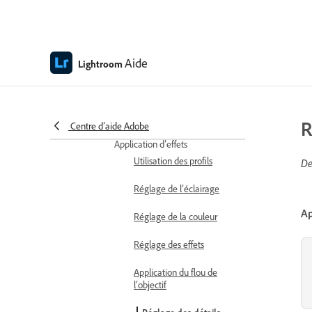
prédéfinis
Application de paramètres
prédéfinis
Aide
Lightroom
Création de paramètres
prédéfinis
Suppression de
paramètres prédéfinis
R
Centre d’aide Adobe
Application d’effets
Utilisation des profils
De
Réglage de l’éclairage
Ap
Réglage de la couleur
Réglage des effets
Application du flou de
l’objectif