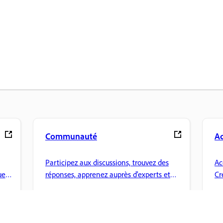
Communauté
Ac
Participez aux discussions, trouvez des
Ac
ues
réponses, apprenez auprès d'experts et
Cr
partagez vos connaissances.
fi