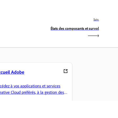
Suiv.
États des composants et survol
cueil Adobe
cédez à vos applications et services
eative Cloud préférés, à la gestion des
chiers et plus encore.