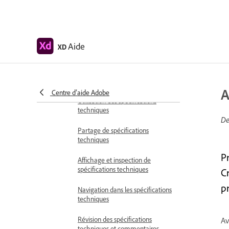
Définition des autorisations
d’accès pour les liens
partageables
Aide
XD
Utilisation de prototypes partagés
dans XD
Révision de prototypes
A
Centre d’aide Adobe
Utilisation des spécifications
techniques
De
Partage de spécifications
techniques
P
Affichage et inspection de
spécifications techniques
C
p
Navigation dans les spécifications
techniques
Révision des spécifications
Av
techniques et commentaires