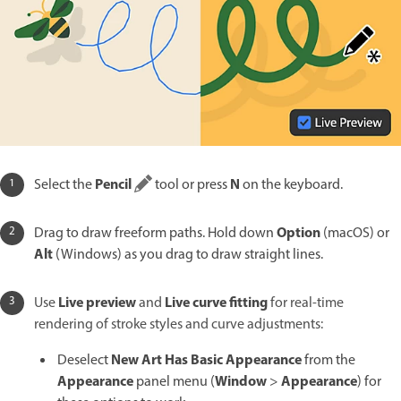
Pencil
N
Select the
tool or press
on the keyboard.
Option
Drag to draw freeform paths. Hold down
(macOS) or
Alt
(Windows) as you drag to draw straight lines.
Live preview
Live curve fitting
Use
and
for real-time
rendering of stroke styles and curve adjustments:
New Art Has Basic Appearance
Deselect
from the
Appearance
Window
Appearance
panel menu (
>
) for