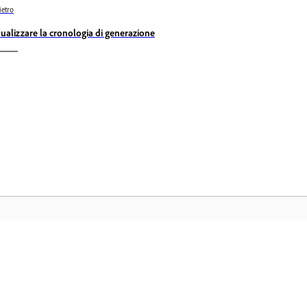
ietro
sualizzare la cronologia di generazione
Community
H
ati
Partecipa alle discussioni, trova risposte,
Ac