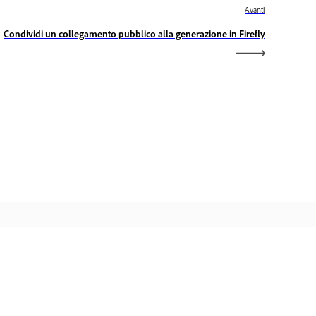
Avanti
Condividi un collegamento pubblico alla generazione in Firefly
ome Adobe
cedi alle tue app e ai servizi preferiti di