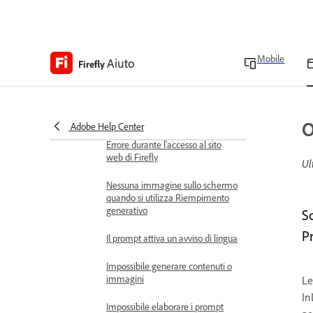
dei canali
Problemi noti e risolti
Mobile
Aiuto
Aggiorna, ridimensiona e
Firefly
clona i progetti generati
Risoluzione dei problemi
Limitazioni note in Firefly
O
Adobe Help Center
Errore durante l'accesso al sito
web di Firefly
Ul
Nessuna immagine sullo schermo
quando si utilizza Riempimento
generativo
S
Pr
Il prompt attiva un avviso di lingua
Impossibile generare contenuti o
immagini
Le
In
Impossibile elaborare i prompt