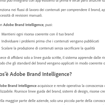
indi può integrarsi con app esistenti di prima e terze parti anziché 
nziona nei flussi di lavoro dei contenuti per comprendere il brand, a
cessità di revisioni manuali.
on
Adobe Brand Intelligence
, puoi:
Mantieni ogni risorsa coerente con il tuo brand
Individuare i problemi prima che i contenuti vengano pubblicati
Scalare la produzione di contenuti senza sacrificare la qualità
vece di affidarsi solo a linee guida scritte, il sistema apprende dalle ri
do che gli standard del brand vengano applicati in modo coerente o
os'è Adobe Brand Intelligence?
obe Brand Intelligence
acquisisce e rende operativa la conoscenza d
ilizzabile. Riunisce linee guida del brand, sistemi di design, risorse 
lla maggior parte delle aziende, solo una piccola parte della cono