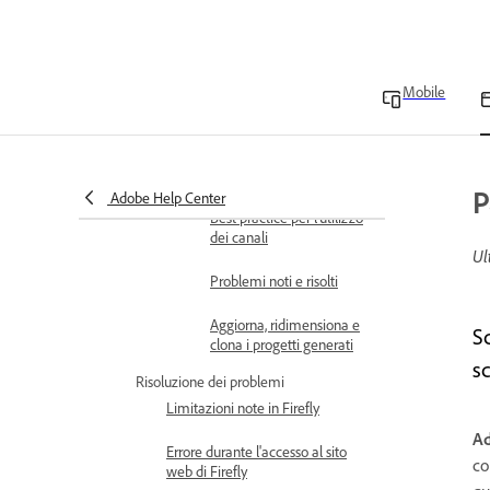
utilizzando gli ID stile
Best practice per creare e
addestrare gli ID stile
Mobile
Elementi supportati e non
supportati
Assegna canali ai layout
P
Adobe Help Center
Best practice per l'utilizzo
dei canali
Ul
Problemi noti e risolti
Aggiorna, ridimensiona e
S
clona i progetti generati
sc
Risoluzione dei problemi
Limitazioni note in Firefly
Ad
Errore durante l'accesso al sito
co
web di Firefly