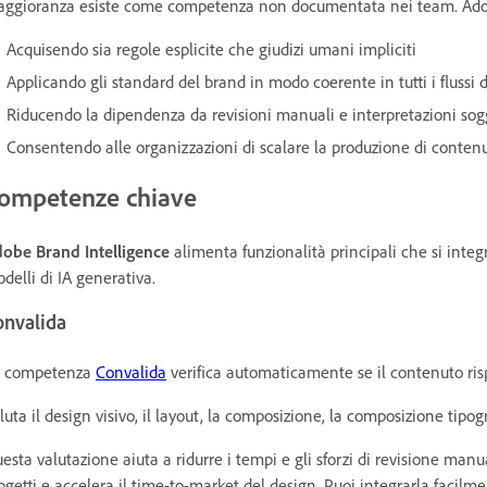
ggioranza esiste come competenza non documentata nei team. Adob
Acquisendo sia regole esplicite che giudizi umani impliciti
Applicando gli standard del brand in modo coerente in tutti i flussi 
Riducendo la dipendenza da revisioni manuali e interpretazioni sog
Consentendo alle organizzazioni di scalare la produzione di contenu
ompetenze chiave
obe Brand Intelligence
alimenta funzionalità principali che si integ
delli di IA generativa.
onvalida
 competenza
Convalida
verifica automaticamente se il contenuto risp
luta il
design visivo, il layout, la composizione, la composizione tipogra
esta valutazione aiuta a ridurre i tempi e gli sforzi di revisione manu
ogetti e accelera il time-to-market del design. Puoi integrarla faci