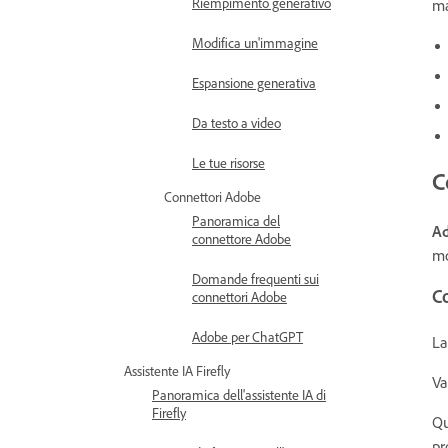
Riempimento generativo
ma
Modifica un'immagine
Espansione generativa
Da testo a video
Le tue risorse
C
Connettori Adobe
Panoramica del
Ad
connettore Adobe
mo
Domande frequenti sui
C
connettori Adobe
Adobe per ChatGPT
La
Assistente IA Firefly
Va
Panoramica dell'assistente IA di
Firefly
Qu
pr