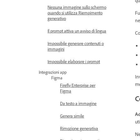
qu
Nessuna immagine sullo schermo
Fu
quando si utilizza Riempimento
generativo
ne
Il prompt attiva un avviso di lingua
C
Impossibile generare contenuti o
immagini
Impossibile elaborare i prompt
Integrazioni app
In
Figma
mo
Firefly Enterprise per
Figma
C
Da testo a immagine
Ad
Genera simile
ut
Rimozione generativa
Ne