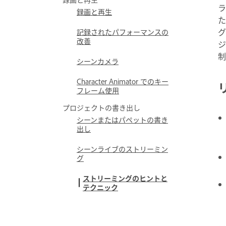
ラ
録画と再生
た
グ
記録されたパフォーマンスの
改善
ジ
制
シーンカメラ
Character Animator でのキー
フレーム使用
プロジェクトの書き出し
シーンまたはパペットの書き
出し
シーンライブのストリーミン
グ
ストリーミングのヒントと
テクニック