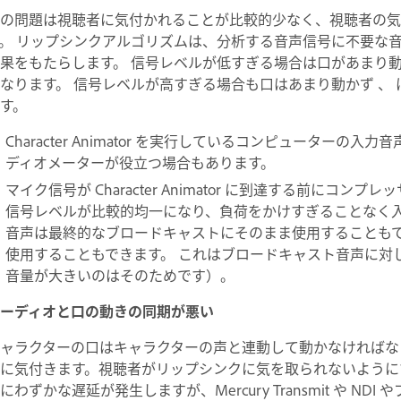
の問題は視聴者に気付かれることが比較的少なく、視聴者の気
。 リップシンクアルゴリズムは、分析する音声信号に不要な音
果をもたらします。 信号レベルが低すぎる場合は口があまり
なります。 信号レベルが高すぎる場合も口はあまり動かず 、
す。
Character Animator を実行しているコンピューター
ディオメーターが役立つ場合もあります。
マイク信号が Character Animator に到達する前に
信号レベルが比較的均一になり、負荷をかけすぎることなく入
音声は最終的なブロードキャストにそのまま使用することも
使用することもできます。 これはブロードキャスト音声に対
音量が大きいのはそのためです）。
ーディオと口の動きの同期が悪い
ャラクターの口はキャラクターの声と連動して動かなければな
に気付きます。視聴者がリップシンクに気を取られないようにす
にわずかな遅延が発生しますが、Mercury Transmit や 