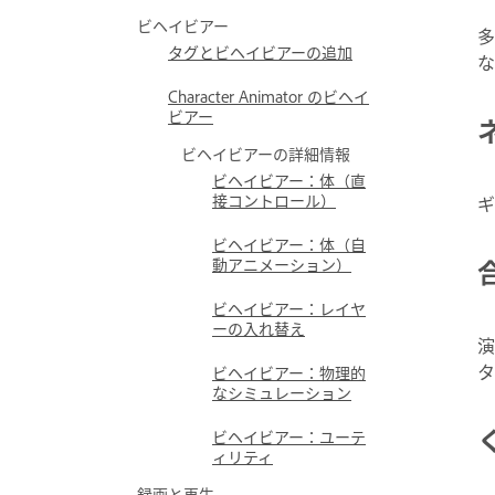
ビヘイビアー
多
タグとビヘイビアーの追加
な
Character Animator のビヘイ
ビアー
ビヘイビアーの詳細情報
ビヘイビアー：体（直
接コントロール）
ギ
ビヘイビアー：体（自
動アニメーション）
ビヘイビアー：レイヤ
ーの入れ替え
演
タ
ビヘイビアー：物理的
なシミュレーション
ビヘイビアー：ユーテ
ィリティ
録画と再生