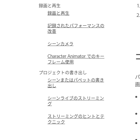
録画と再生
録画と再生
記録されたパフォーマンスの
改善
シーンカメラ
Character Animator でのキー
フレーム使用
プロジェクトの書き出し
パ
シーンまたはパペットの書き
画
出し
シーンライブのストリーミン
グ
ストリーミングのヒントとテ
クニック