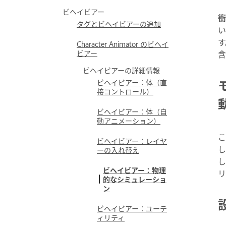
ビヘイビアー
衝
タグとビヘイビアーの追加
い
す
Character Animator のビヘイ
ビアー
含
ビヘイビアーの詳細情報
ビヘイビアー：体（直
接コントロール）
ビヘイビアー：体（自
動アニメーション）
こ
ビヘイビアー：レイヤ
し
ーの入れ替え
し
ビヘイビアー：物理
リ
的なシミュレーショ
ン
ビヘイビアー：ユーテ
ィリティ