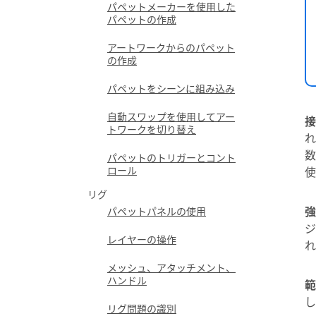
パペットメーカーを使用した
パペットの作成
アートワークからのパペット
の作成
パペットをシーンに組み込み
自動スワップを使用してアー
接
トワークを切り替え
れ
数
パペットのトリガーとコント
ロール
使
リグ
強
パペットパネルの使用
ジ
レイヤーの操作
れ
メッシュ、アタッチメント、
ハンドル
範
し
リグ問題の識別