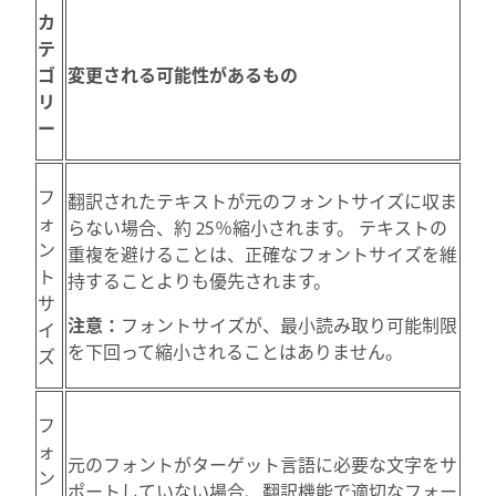
カ
テ
ゴ
変更される可能性があるもの
リ
ー
フ
翻訳されたテキストが元のフォントサイズに収ま
ォ
らない場合、約 25％縮小されます。 テキストの
ン
重複を避けることは、正確なフォントサイズを維
ト
持することよりも優先されます。
サ
注意：
フォントサイズが、最小読み取り可能制限
イ
を下回って縮小されることはありません。
ズ
フ
ォ
元のフォントがターゲット言語に必要な文字をサ
ン
ポートしていない場合、翻訳機能で適切なフォー