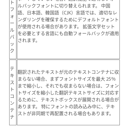
ト
ルバックフォントに切り替えられます。 中国
フ
語、日本語、韓国語（CJK）言語では、適切なレ
ォ
ンダリングを確保するためにデフォルトフォント
ー
が使用される場合があります。 拡張文字セット
ル
を必要とする言語にも自動フォールバックが適用
バ
されます。
ッ
ク
テ
翻訳されたテキストが元のテキストコンテナに収
キ
まらない場合、まずフォントサイズを最大 25％
ス
まで縮小し、それでも収まらない場合は、フォン
ト
トサイズを縮小した翻訳テキストサイズに対応す
コ
るために、テキストボックスが展開される場合が
ン
あります。 特にフォントの読み込み中に、テキ
テ
ストが非同期で再配置される場合もあります。
ナ