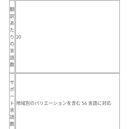
翻
訳
あ
た
り
20
の
言
語
数
サ
ポ
ー
ト
地域別のバリエーションを含む 56 言語に対応
言
語
数