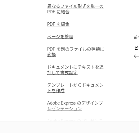
異なるファイル形式を単一の
PDF に結合
PDF を編集
ページを整理
前
ビ
PDF を別のファイルの種類に
変換
ドキュメントにテキストを追
加して書式設定
テンプレートからドキュメン
トを作成
Adobe Express のデザインプ
レゼンテーション
Adobe Express のプレゼンテ
ーションを実施
プレゼンテーションテンプレ