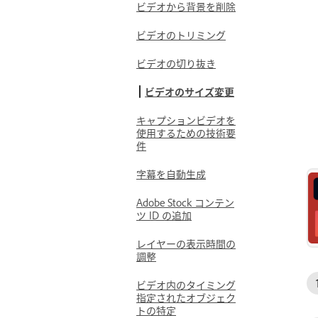
ビデオから背景を削除
ビデオのトリミング
ビデオの切り抜き
ビデオのサイズ変更
キャプションビデオを
使用するための技術要
件
字幕を自動生成
Adobe Stock コンテン
ツ ID の追加
レイヤーの表示時間の
調整
ビデオ内のタイミング
指定されたオブジェク
トの特定