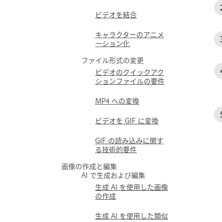
ビデオを結合
キャラクターのアニメ
ーション化
ファイル形式の変更
ビデオのクイックアク
ションファイルの要件
MP4 への変換
ビデオを GIF に変換
GIF の読み込みに関す
る技術的要件
画像の作成と編集
AI で生成および編集
生成 AI を使用した画像
の作成
生成 AI を使用した類似