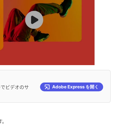
つでビデオのサ
Adobe Express を開く
す。