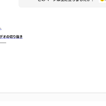
へ
デオの切り抜き