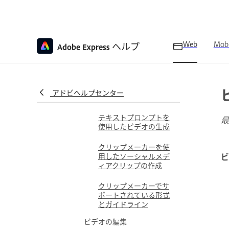
AI アシスタントで作成開始
ビデオの作成と編集
Web
Mobi
ヘルプ
ビデオの作成
Adobe Express
Adobe Express でビデ
オを作成する
Adobe Express でのビ
アドビヘルプセンター
デオの録画
テキストプロンプトを
最
使用したビデオの生成
クリップメーカーを使
用したソーシャルメデ
ビ
ィアクリップの作成
クリップメーカーでサ
ポートされている形式
とガイドライン
ビデオの編集