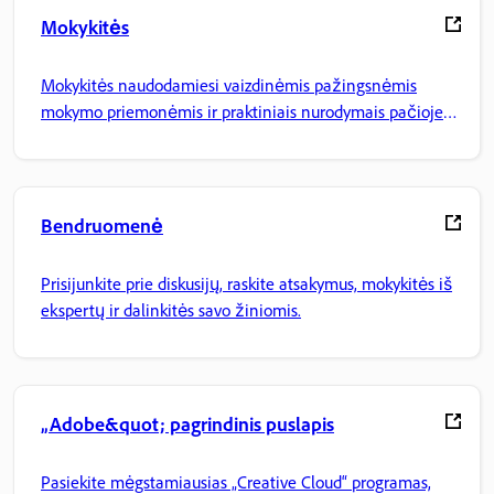
Mokykitės
Mokykitės naudodamiesi vaizdinėmis pažingsnėmis
mokymo priemonėmis ir praktiniais nurodymais pačioje
programoje.
Bendruomenė
Prisijunkite prie diskusijų, raskite atsakymus, mokykitės iš
ekspertų ir dalinkitės savo žiniomis.
„Adobe&quot; pagrindinis puslapis
Pasiekite mėgstamiausias „Creative Cloud“ programas,