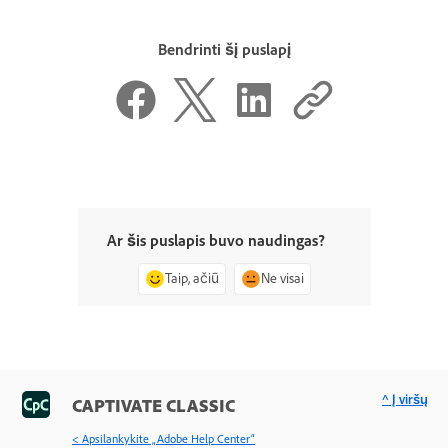
Bendrinti šį puslapį
Ar šis puslapis buvo naudingas?
Taip, ačiū
Ne visai
^ Į viršų
CAPTIVATE CLASSIC
< Apsilankykite „Adobe Help Center“