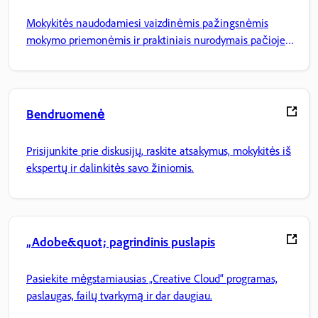
Mokykitės naudodamiesi vaizdinėmis pažingsnėmis
mokymo priemonėmis ir praktiniais nurodymais pačioje
programoje.
Bendruomenė
Prisijunkite prie diskusijų, raskite atsakymus, mokykitės iš
ekspertų ir dalinkitės savo žiniomis.
„Adobe&quot; pagrindinis puslapis
Pasiekite mėgstamiausias „Creative Cloud“ programas,
paslaugas, failų tvarkymą ir dar daugiau.