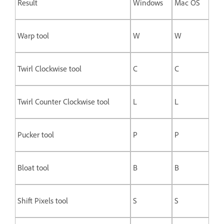
Result
Windows
Mac OS
Warp tool
W
W
Twirl Clockwise tool
C
C
Twirl Counter Clockwise tool
L
L
Pucker tool
P
P
Bloat tool
B
B
Shift Pixels tool
S
S