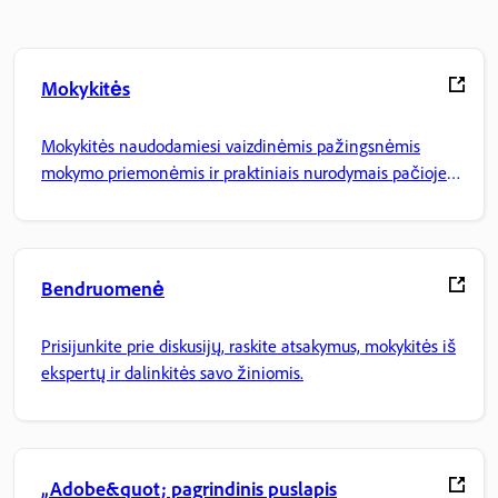
Mokykitės
Mokykitės naudodamiesi vaizdinėmis pažingsnėmis
mokymo priemonėmis ir praktiniais nurodymais pačioje
programoje.
Bendruomenė
Prisijunkite prie diskusijų, raskite atsakymus, mokykitės iš
ekspertų ir dalinkitės savo žiniomis.
„Adobe&quot; pagrindinis puslapis